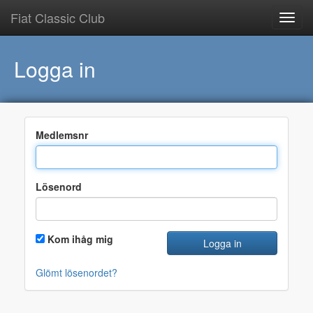
Fiat Classic Club
Logga in
Medlemsnr
Lösenord
Kom ihåg mig
Logga in
Glömt lösenordet?